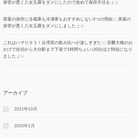
保管が悪く八女玉露をダメにしたので改めて保存方法を
より
茶葉の保存に冷蔵庫も冷凍庫もおすすめしない2つの理由
茶葉の
に
保管が悪く八女玉露をダメにしました
より
これはハマりそう！台湾茶の飲み比べが楽しすぎた
宗麟大橋のお
に
かげで佐伯から大分駅まで下道で1時間ちょい♪20分ほど時短になり
ました
より
アーカイブ
2021年10月
2020年1月