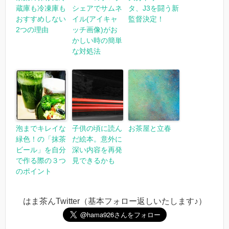
蔵庫も冷凍庫も
シェアでサムネ
タ、J3を闘う新
おすすめしない
イル(アイキャ
監督決定！
2つの理由
ッチ画像)がお
かしい時の簡単
な対処法
泡までキレイな
子供の頃に読ん
お茶屋と立春
緑色！の「抹茶
だ絵本。意外に
ビール」を自分
深い内容を再発
で作る際の３つ
見できるかも
のポイント
はま茶んTwitter（基本フォロー返しいたします♪）