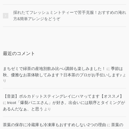
採れたてフレッシュミントティーで苦手克服！おすすめの淹れ
方&簡単アレンジをどうぞ
最近のコメント
まちゼミで緑茶の産地別飲み比べ♪講師も楽しみました！
季節は
に
秋、優雅なお茶体験してみます？日本茶のプロがお手伝いします♪
よ
り
​【音楽】ポルカドットスティングレイにハマってます【オススメ】
tricot「爆裂パニエさん」が好き。出会いには順序とタイミングが
に
あるんだなぁ、と思う
より
茶葉の保存に冷蔵庫も冷凍庫もおすすめしない2つの理由
茶葉の
に