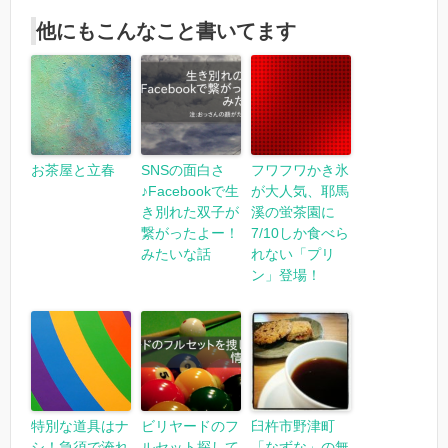
他にもこんなこと書いてます
お茶屋と立春
SNSの面白さ
フワフワかき氷
♪Facebookで生
が大人気、耶馬
き別れた双子が
溪の蛍茶園に
繋がったよー！
7/10しか食べら
みたいな話
れない「プリ
ン」登場！
特別な道具はナ
ビリヤードのフ
臼杵市野津町
シ！急須で淹れ
ルセット探して
「なずな」の無