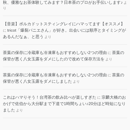
秋、優雅なお茶体験してみます？日本茶のプロがお手伝いします♪
よ
り
​【音楽】ポルカドットスティングレイにハマってます【オススメ】
tricot「爆裂パニエさん」が好き。出会いには順序とタイミングが
に
あるんだなぁ、と思う
より
茶葉の保存に冷蔵庫も冷凍庫もおすすめしない2つの理由
茶葉の
に
保管が悪く八女玉露をダメにしたので改めて保存方法を
より
茶葉の保存に冷蔵庫も冷凍庫もおすすめしない2つの理由
茶葉の
に
保管が悪く八女玉露をダメにしました
より
これはハマりそう！台湾茶の飲み比べが楽しすぎた
宗麟大橋のお
に
かげで佐伯から大分駅まで下道で1時間ちょい♪20分ほど時短になり
ました
より