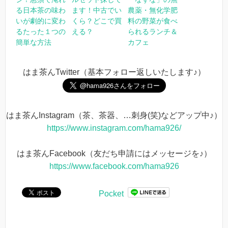
る日本茶の味わ
ます！中古でい
農薬・無化学肥
いが劇的に変わ
くら？どこで買
料の野菜が食べ
るたった１つの
える？
られるランチ＆
簡単な方法
カフェ
はま茶んTwitter（基本フォロー返しいたします♪）
はま茶んInstagram（茶、茶器、…刺身(笑)などアップ中♪）
https://www.instagram.com/hama926/
はま茶んFacebook（友だち申請にはメッセージを♪）
https://www.facebook.com/hama926
Pocket