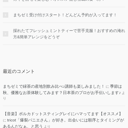
まちゼミ受け付けスタート！どんどん予約が入ってます！
採れたてフレッシュミントティーで苦手克服！おすすめの淹れ
方&簡単アレンジをどうぞ
最近のコメント
まちゼミで緑茶の産地別飲み比べ♪講師も楽しみました！
季節は
に
秋、優雅なお茶体験してみます？日本茶のプロがお手伝いします♪
よ
り
​【音楽】ポルカドットスティングレイにハマってます【オススメ】
tricot「爆裂パニエさん」が好き。出会いには順序とタイミングが
に
あるんだなぁ、と思う
より