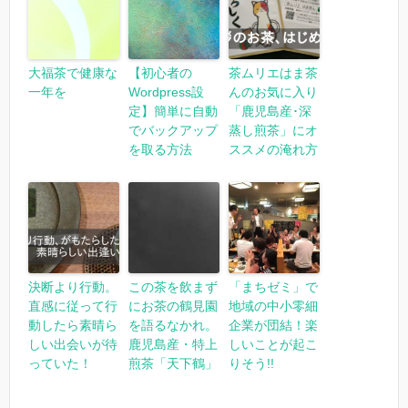
大福茶で健康な
【初心者の
茶ムリエはま茶
一年を
Wordpress設
んのお気に入り
定】簡単に自動
「鹿児島産･深
でバックアップ
蒸し煎茶」にオ
を取る方法
ススメの淹れ方
決断より行動。
この茶を飲まず
「まちゼミ」で
直感に従って行
にお茶の鶴見園
地域の中小零細
動したら素晴ら
を語るなかれ。
企業が団結！楽
しい出会いが待
鹿児島産・特上
しいことが起こ
っていた！
煎茶「天下鶴」
りそう!!