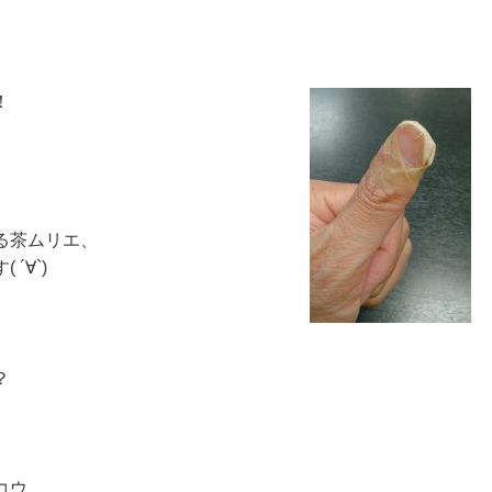
！
♪
る茶ムリエ、
´∀`)
？
コウ、