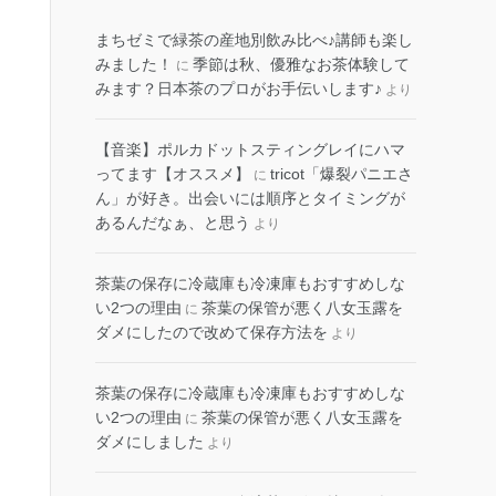
まちゼミで緑茶の産地別飲み比べ♪講師も楽し
みました！
季節は秋、優雅なお茶体験して
に
みます？日本茶のプロがお手伝いします♪
より
​【音楽】ポルカドットスティングレイにハマ
ってます【オススメ】
tricot「爆裂パニエさ
に
ん」が好き。出会いには順序とタイミングが
あるんだなぁ、と思う
より
茶葉の保存に冷蔵庫も冷凍庫もおすすめしな
い2つの理由
茶葉の保管が悪く八女玉露を
に
ダメにしたので改めて保存方法を
より
茶葉の保存に冷蔵庫も冷凍庫もおすすめしな
い2つの理由
茶葉の保管が悪く八女玉露を
に
ダメにしました
より